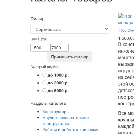
Фильтр
1100 Су
1 500,0
Цена, руб.
В конс
инжен
монстр
вырази
Быстрый подбор
игрушк
до 1000 р.
на себ
до 2000 р.
этой о
детско
до 5000 р.
постро
Разделы каталога
констр
Конструкторы
Все мо
Научно-познавательные
крупны
конструкторы
каждой
Роботы и робототехнические
играть