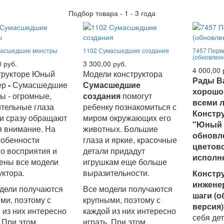
Подбор товара - 1 - 3 года
масшедшие монстры
1102 Сумасшедшие создания
7457 Перв
(обновлен
0 руб.
3 300,00 руб.
4 000,00 
трукторе Юный
Модели конструктора
Рады В
ер
-
Сумасшедшие
Сумасшедшие
хорошо
ы - о
громные,
создания
помогут
всеми 
тельные глаза
ребенку познакомиться с
Констр
и сразу обращают
миром окружающих его
"Юный 
я внимание. На
животных. Большие
обновл
собенности
глаза и яркие, красочные
цветов
го восприятия и
детали придадут
исполн
ены все модели
игрушкам еще больше
уктора.
выразительности.
Констру
инжене
дели получаются
Все модели получаются
шаги (
ми, поэтому с
крупными, поэтому с
версия)
 из них интересно
каждой из них интересно
себя де
. При этом
играть. При этом