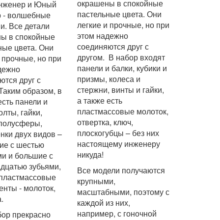
окрашены в спокойные
нженер и Юный
пастельные цвета. Они
 - волшебные
легкие и прочные, но при
и. В
се детали
этом надежно
ы в спокойные
соединяются друг с
ные цвета. Они
другом
. В набор входят
 прочные, но при
панели и балки, кубики и
дежно
призмы, колеса и
ются друг с
стержни, винты и гайки,
Таким образом, в
а также есть
есть панели и
пластмассовые молоток,
олты, гайки,
отвертка, ключ,
 полусферы,
плоскогубцы – без них
нки двух видов –
настоящему инженеру
ие с шестью
никуда!
ми и большие с
дцатью зубьями,
Все модели получаются
 пластмассовые
крупными,
енты - молоток,
масштабными, поэтому с
а.
каждой из них,
например, с гоночной
бор прекрасно