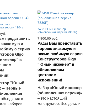
ые шаги
ная версия 1104)
7458 Юный инженер
(обновленная версия 7330Р)
руб.
ам представить
7 900,00 руб.
Рады Вам представить
 знакомую и
хорошо знакомую и
любимую серию
всеми любимую серию
укторов GIgo
Конструкторов GIgo
инженер" в
"Юный инженер" в
енном
обновленном
ом
цветовом
ении!
исполнении!
ктор "
Юный
Набор
«Юный инженер
р – Первые
(обновленная версия)»
обновленная
– это настоящий
объединил в
конструктор. В
се детали
тали наборов