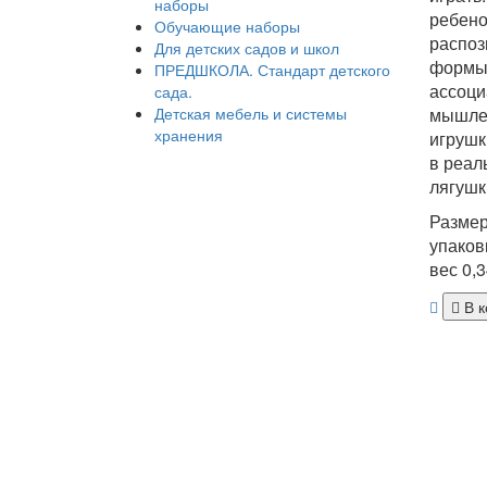
наборы
ребено
Обучающие наборы
распоз
Для детских садов и школ
формы,
ПРЕДШКОЛА. Стандарт детского
ассоци
сада.
Детская мебель и системы
мышлен
хранения
игрушк
в реал
лягушк
Размер
упаков
вес 0,3
В к