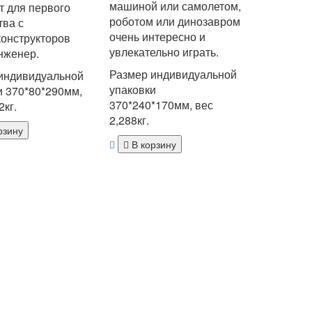
машиной или самолетом,
т для первого
роботом или динозавром
тва с
очень интересно и
конструкторов
увлекательно играть.
нженер.
Размер индивидуальной
индивидуальной
упаковки
и 370*80*290мм,
370*240*170мм, вес
2кг.
2,288кг.
рзину
В корзину