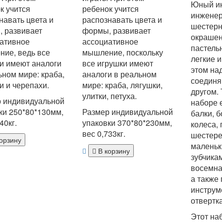
Юный и
к учится
ребенок учится
инженер
навать цвета и
распознавать цвета и
шестерн
 развивает
формы, развивает
окрашен
ативное
ассоциативное
пастель
ие, ведь все
мышление, поскольку
легкие и
и имеют аналоги
все игрушки имеют
этом на
ьном мире: краба,
аналоги в реальном
соединя
и и черепахи.
мире: краба, лягушки,
другом.
улитки, петуха.
 индивидуальной
наборе 
ки 250*80*130мм,
Размер индивидуальной
балки, б
40кг.
упаковки 370*80*230мм,
колеса,
вес 0,733кг.
шестере
орзину
маленьк
В корзину
зубчика
восемна
а также
инструм
отвертк
Этот на