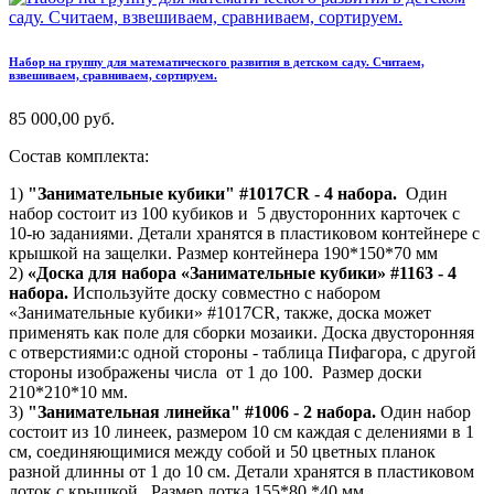
Набор на группу для математического развития в детском саду. Считаем,
взвешиваем, сравниваем, сортируем.
85 000,00 руб.
Состав комплекта:
1)
"Занимательные кубики" #1017CR - 4 набора.
Один
набор состоит из 100 кубиков и 5 двусторонних карточек с
10-ю заданиями. Детали хранятся в пластиковом контейнере с
крышкой на защелки. Размер контейнера 190*150*70 мм
2)
«Доска для набора «Занимательные кубики» #1163 - 4
набора.
Используйте доску совместно с набором
«Занимательные кубики» #1017CR, также, доска может
применять как поле для сборки мозаики. Доска двусторонняя
с отверстиями:с одной стороны - таблица Пифагора, с другой
стороны изображены числа от 1 до 100. Размер доски
210*210*10 мм.
3)
"Занимательная линейка" #1006 - 2 набора.
Один набор
состоит из 10 линеек, размером 10 см каждая с делениями в 1
см, соединяющимися между собой и 50 цветных планок
разной длинны от 1 до 10 см. Детали хранятся в пластиковом
лоток с крышкой . Размер лотка 155*80 *40 мм.