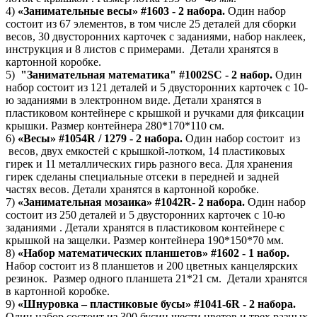
4)
«Занимательные весы» #1603 - 2 набора.
Один набор
состоит из 67 элементов, в том числе 25 деталей для сборки
весов, 30 двусторонних карточек с заданиями, набор наклеек,
инструкция и 8 листов с примерами. Детали хранятся в
картонной коробке.
5)
"Занимательная математика" #1002SC - 2 набор.
Один
набор состоит из 121 деталей и 5 двусторонних карточек с 10-
ю заданиями в электронном виде. Детали хранятся в
пластиковом контейнере с крышкой и ручками для фиксации
крышки. Размер контейнера 280*170*110 см.
6)
«Весы» #1054R / 1279 - 2 набора.
Один набор состоит из
весов, двух емкостей с крышкой-лотком, 14 пластиковых
гирек и 11 металлических гирь разного веса. Для хранения
гирек сделаны специальные отсеки в передней и задней
частях весов. Детали хранятся в картонной коробке.
7)
«Занимательная мозаика» #1042R- 2 набора.
Один набор
состоит из 250 деталей и 5 двусторонних карточек с 10-ю
заданиями . Детали хранятся в пластиковом контейнере с
крышкой на защелки. Размер контейнера 190*150*70 мм.
8)
«Набор математических планшетов» #1602 - 1 набор.
Набор состоит из 8 планшетов и 200 цветных канцелярских
резинок. Размер одного планшета 21*21 см. Детали хранятся
в картонной коробке.
9)
«Шнуровка – пластиковые бусы» #1041-6R - 2 набора.
Один набор состоит из 300 бусин шести цветов и трех разных