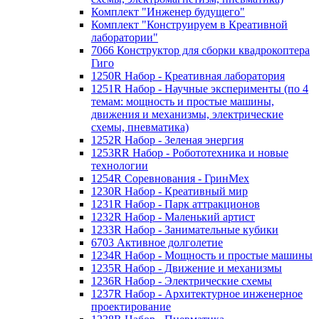
Комплект "Инженер будущего"
Комплект "Конструируем в Креативной
лаборатории"
7066 Конструктор для сборки квадрокоптера
Гиго
1250R Набор - Креативная лаборатория
1251R Набор - Научные эксперименты (по 4
темам: мощность и простые машины,
движения и механизмы, электрические
схемы, пневматика)
1252R Набор - Зеленая энергия
1253RR Набор - Робототехника и новые
технологии
1254R Соревнования - ГринМех
1230R Набор - Креативный мир
1231R Набор - Парк аттракционов
1232R Набор - Маленький артист
1233R Набор - Занимательные кубики
6703 Активное долголетие
1234R Набор - Мощность и простые машины
1235R Набор - Движение и механизмы
1236R Набор - Электрические схемы
1237R Набор - Архитектурное инженерное
проектирование