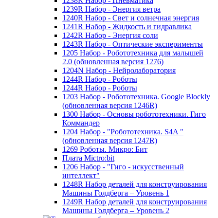
1238R Набор - Пневматика
1239R Набор - Энергия ветра
1240R Набор - Свет и солнечная энергия
1241R Набор - Жидкость и гидравлика
1242R Набор - Энергия соли
1243R Набор - Оптические эксперименты
1205 Набор - Робототехника для малышей
2.0 (обновленная версия 1276)
1204N Набор - Нейролаборатория
1244R Набор - Роботы
1244R Набор - Роботы
1203 Набор - Робототехника. Google Blockly
(обновленная версия 1246R)
1300 Набор - Основы робототехники. Гиго
Коммандер
1204 Набор - "Робототехника. S4A "
(обновленная версия 1247R)
1269 Роботы. Микро: Бит
Плата Mictro:bit
1206 Набор - "Гиго - искусственный
интеллект"
1248R Набор деталей для конструирования
Машины Голдберга – Уровень 1
1249R Набор деталей для конструирования
Машины Голдберга – Уровень 2