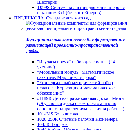
Шестерни.
T099S Система хранения для контейнеров с
наклоном 3х1 (без контейнеров)
ПРЕДШКОЛА. Стандарт детского сада.
Функциональные комплекты для формирования
развивающей предметно-пространственной
среды.
"Изучаем время" набор для группы (24
ученика).
"Мобильный модуль "Математическое
развитие. Мир чисел и форм"
"Универсальный методический набор
педагога: Коррекция и математическое
образование"
#1189R Детская развивающая доска - Мини
(Обучающая доска с комплектом игр по
основным направлениям развития ребенка)
1014MS Большие часы
1028-250R Счетные палочки Кюизенера
1043R Танграм
1044 Набор - Объемные фигуры