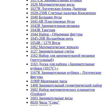
1017CR Занимательные кубики
1026 Математические весы
1027R Логические блоки Дьенеша
1028-250R Счетные палочки Кюизенера
1040 Большие бусы
1041-6R Пластиковые бусы
1042R Занимательная мозаика
1043R Танграм
1044 Набор - Объемные фигуры
1045-20R Волшебная нить
1054R / 1279 Весы
1062 Математическое зеркало
1127 Занимательные счеты
1162 Набор для занимательной мозаики
(треугольный)
1163 Доска для набора «Занимательные
кубики (1017C) »
1167R Занимательные кубики - Логические
фигуры
1190P Маленькие часы
1408 Занимательный геометрический набор
1602 Набор математических планшетов
(Геоборд)
1603 Занимательные весы
8020 Часы “Сова”