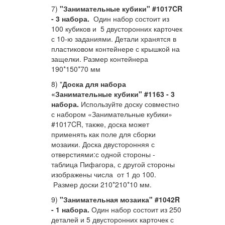
7)
"Занимательные кубики" #1017CR
- 3 набора.
Один набор состоит из
100 кубиков и 5 двусторонних карточек
с 10-ю заданиями. Детали хранятся в
пластиковом контейнере с крышкой на
защелки. Размер контейнера
190*150*70 мм
8) "
Доска для набора
«Занимательные кубики" #1163 - 3
набора.
Используйте доску совместно
с набором «Занимательные кубики»
#1017CR, также, доска может
применять как поле для сборки
мозаики. Доска двусторонняя с
отверстиями:с одной стороны -
таблица Пифагора, с другой стороны
изображены числа от 1 до 100.
Размер доски 210*210*10 мм.
9)
"Занимательная мозаика" #1042R
- 1 набора.
Один набор состоит из 250
деталей и 5 двусторонних карточек с