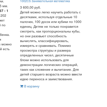
ии.
1002CS Занимательная математика
65 мм.
3 600,00 руб.
7 - 1
Детей можно легко научить работать с
 202
десятками, используя отдельные 10
жет
палочек, 100 досок или кубики по 1000
й по
единиц. Детям не только понравится
смотреть, как пропорциональны кубы,
бенка.
но они разовьют способность
м
вычислять, классифицировать,
и можно
измерять и сравнивать. Помимо
й есть
просмотра структуры и размера
определенных чисел, десятичные
блоки можно использовать для
демонстрации логических операций,
таких как сложение и вычитание. Для
детей старшего возраста можно ввести
идею переноса и заимствования.
В корзину