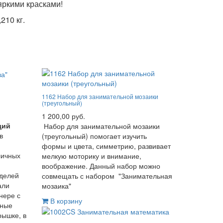
яркими красками!
210 кг.
1162 Набор для занимательной мозаики
(треугольный)
1 200,00 руб.
щий
Набор для занимательной мозаики
в
(треугольный) помогает изучить
формы и цвета, симметрию, развивает
личных
мелкую моторику и внимание,
воображение. Данный набор можно
оделей
совмещать с набором "Занимательная
али
мозаика"
нере с
В корзину
нные
рышке, в