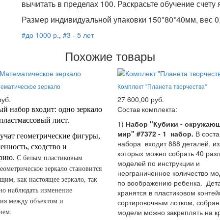
вычитать в пределах 100.
Раскрасьте обучение счету 
Размер индивидуальной упаковки 150*80*40мм, вес 0,
#до 1000 р.
,
#3 - 5 лет
Похожие товары
ематическое зеркало
Комплект "Планета творчества"
руб.
27 600,00 руб.
Состав комплекта:
й набор входит: одно зеркало
пластмассовый лист.
1)
Набор "Кубики - окружаю
мир" #7372 - 1 набор.
В соста
учат геометрические фигуры,
набора входит 888 деталей, из
енность, сходство и
которых можно собрать 40 раз
рию.
С белым пластиковым
моделей по инструкции и
еометрическое зеркало становится
неограниченное количество м
им, как настоящее зеркало, так
по воображению ребенка. Дет
но наблюдать изменение
хранятся в пластиковом контей
ия между объектом и
сортировочным лотком, собра
модели можно закреплять на к
ием.