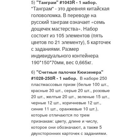
5)
"Танграм" #1043R - 1 набор.
"Танграм" - это древняя китайская
головоломка. В переводе на
русский танграм означает «семь
дощечек мастерства». Набор
состоит из
105 элементов (пять
цветов по 21 элементу), 5 карточек
с заданиями.
Размер
индивидуального контейнера
190*150*70мм, вес 0,665кг.
6)
"Счетные палочки Кюизенера"
#1028-250R - 1 набор.
В наборе 250
пластмассовых призм (
белые 100 шт.,
красные 30 шт.,
серые 20 шт.,
розовые
20 шт.,
желтые 20 шт.,
зеленые 15 шт.,
черные 12 шт.,
коричневые 12 шт.,
синие 11 шт.,
оранжевые 10 шт.)
,
которые отличаются по трем
признакам: цвету, длине и числу,
которое они обозначают
,
а также 5
двухсторонних карточек с заданиями.