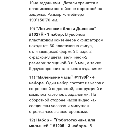
10-ю заданиями . Детали хранятся в
пластиковом контейнере с крышкой на
защелки. Размер контейнера
190*150*70 мм.
10)
"Логические блоки Дьенеша"
#1027R - 1 набор.
В удобном
пластиковом контейнере с фиксатором
находится 60 пластиковых фигур,
отличающихся:
формой-5 видов;
окраской-3 цвета;
величиной-2
размера;
толщиной-3 и 6 мм., а также
5 двухсторонних карточек с заданиями
11) "
Маленькие часы" #1190P
- 4
набора.
Один набор состоит из часов с
встроенной подставкой, инструкцией и
комплект карточек с заданиями. На
оборотной стороне часов видно как
соединены часовая и минутная
стрелка часов с шестеренками.
12)
Набор - "Робототехника для
малышей " #1205 - 3 набора.
В