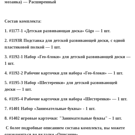
мозаика)
—
Расширенный
Состав комплекта:
1. #1177-1 «Детская развивающая доска» Gigo
—
1
шт
.
2. #1193R Подставка для
детской
развивающей
доски
,
с
одной
пластиковой
полкой
—
1
шт
.
3. #1192-1 Набор «Гео-блоки» для
детской
развивающей
доски
—
1
шт
.
4. #1192-2 Рабочие карточки для
набора
«Гео
-
блоки»
—
1
шт
.
5. #1195-3 Набор «Шестеренки» для
детской
р
азвивающей
доски
—
1
шт
.
6. #1195-4 Рабочие карточки для
набора
«Шестеренки»
—
1
шт
.
7. #1401 Набор «Занимательные буквы» - 1 шт.
8. #1402 игровые карточки: "Занимательные буквы" – 1 шт.
С более подробные описанием состава комплекта, вы
можете
ознакомиться
во
вкладке
«Описание»
.