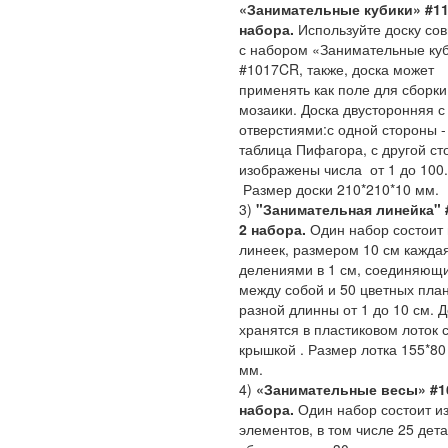
«Занимательные кубики» #116
набора.
Используйте доску со
с набором «Занимательные ку
#1017CR, также, доска может
применять как поле для сборки
мозаики. Доска двусторонняя с
отверстиями:с одной стороны -
таблица Пифагора, с другой с
изображены числа от 1 до 100.
Размер доски 210*210*10
3)
"Занимательная линейка" #
2 набора.
Один набор состоит 
линеек, размером 10 см каждая
делениями в 1 см, соединяющ
между собой и 50 цветных пла
разной длинны от 1 до 10 см. 
хранятся в пластиковом лоток 
крышкой . Размер лотка 155*80
мм.
4)
«Занимательные весы» #16
набора.
Один набор состоит из
элементов, в том числе 25 дет