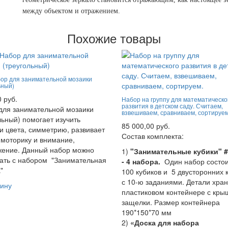
между объектом и отражением.
Похожие товары
ор для занимательной мозаики
ьный)
0 руб.
Набор на группу для математическо
развития в детском саду. Считаем,
для занимательной мозаики
взвешиваем, сравниваем, сортируем
льный) помогает изучить
85 000,00 руб.
 цвета, симметрию, развивает
Состав комплекта:
моторику и внимание,
жение. Данный набор можно
1)
"Занимательные кубики" 
ать с набором "Занимательная
- 4 набора.
Один набор состои
"
100 кубиков и 5 двусторонних 
с 10-ю заданиями. Детали хран
ину
пластиковом контейнере с кры
защелки. Размер контейнера
190*150*70 мм
2)
«Доска для набора