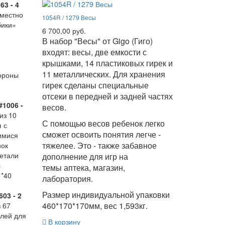
3 - 4
вместно
1054R / 1279 Весы
бики»
6 700,00 руб.
В набор "Весы" от Gigo (Гиго)
входят: весы, две емкости с
крышками, 14 пластиковых гирек и
11 металлических. Для хранения
тороны
гирек сделаны специальные
 мм.
отсеки в передней и задней частях
1006 -
весов.
из 10
С помощью весов ребенок легко
 с
сможет освоить понятия легче -
имися
тяжелее. Это - также забавное
нок
Детали
дополнение для игр на
с
темы аптека, магазин,
 *40
лаборатория.
Размер индивидуальной упаковки
03 - 2
460*170*170мм, вес 1,593кг.
 67
алей для
В корзину