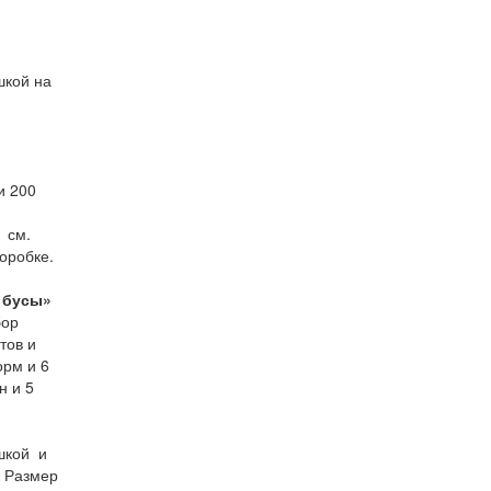
шкой на
и 200
 см.
оробке.
 бусы»
бор
тов и
орм и 6
н и 5
шкой и
 Размер