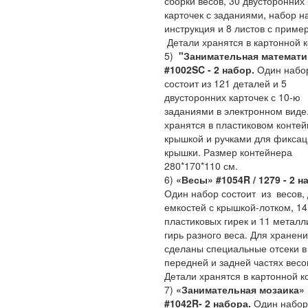
сборки весов, 30 двусторонних
карточек с заданиями, набор н
инструкция и 8 листов с приме
Детали хранятся в картонной 
5)
"Занимательная математи
#1002SC - 2 набор.
Один набо
состоит из 121 деталей и 5
двусторонних карточек с 10-ю
заданиями в электронном виде
хранятся в пластиковом контей
крышкой и ручками для фикса
крышки. Размер контейнера
280*170*110 см.
6)
«Весы» #1054R / 1279 - 2 н
Один набор состоит из весов, 
емкостей с крышкой-лотком, 14
пластиковых гирек и 11 металл
гирь разного веса. Для хранени
сделаны специальные отсеки в
передней и задней частях весо
Детали хранятся в картонной к
7)
«Занимательная мозаика»
#1042R- 2 набора.
Один набор