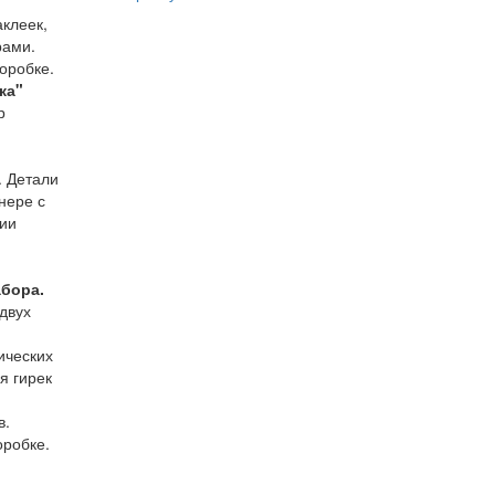
аклеек,
рами.
коробке.
ка"
р
. Детали
нере с
ции
абора.
двух
ических
я гирек
в.
оробке.