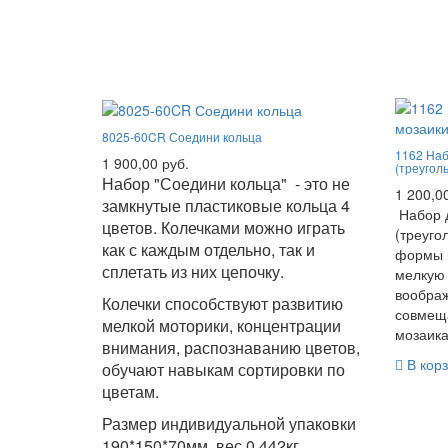
8025-60CR Соедини кольца
1162 Наб
1 900,00 руб.
(треугол
Набор "Соедини кольца" - это не
1 200,0
замкнутые пластиковые кольца 4
Набор 
цветов. Колечками можно играть
(треуго
как с каждым отдельно, так и
формы и
сплетать из них цепочку.
мелкую 
вообра
Колечки способствуют развитию
совмещ
мелкой моторики, концентрации
мозаика
внимания, распознаванию цветов,
В корз
обучают навыкам сортировки по
цветам.
Размер индивидуальной упаковки
190*150*70мм, вес 0,442кг.