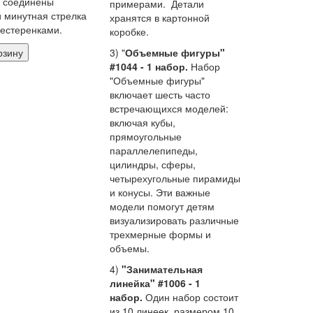
к соединены
примерами. Детали
и минутная стрелка
хранятся в картонной
шестеренками.
коробке.
рзину
3) "
Объемные фигуры"
#1044 - 1 набор.
Набор
"Объемные фигуры"
включает шесть часто
встречающихся моделей:
включая кубы,
прямоугольные
параллелепипеды,
цилиндры, сферы,
четырехугольные пирамиды
и конусы. Эти важные
модели помогут детям
визуализировать различные
трехмерные формы и
объемы.
4)
"Занимательная
линейка" #1006 - 1
набор.
Один набор состоит
из 10 линеек, размером 10