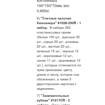
контейнера
190*150*70мм, вес
0,665кг.
6)
"Счетные палочки
Кюизенера" #1028-250R - 1
набор.
В наборе 250
пластмассовых призм
(
белые 100 шт.,
красные 30
шт.,
серые 20 шт.,
розовые
20 шт.,
желтые 20 шт.,
зеленые 15 шт.,
черные 12
шт.,
коричневые 12 шт.,
синие 11 шт.,
оранжевые 10
шт.)
, которые отличаются по
трем признакам: цвету,
длине и числу, которое они
обозначают
,
а также 5
двухсторонних карточек с
заданиями.
7)
"Занимательные
кубики" #1017CR - 3
набора.
Один набор