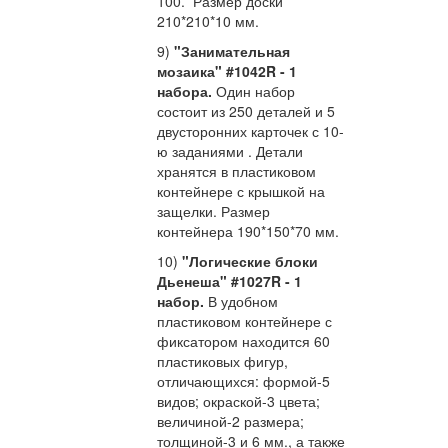
100. Размер доски
210*210*10 мм.
9)
"Занимательная
мозаика" #1042R - 1
набора.
Один набор
состоит из 250 деталей и 5
двусторонних карточек с 10-
ю заданиями . Детали
хранятся в пластиковом
контейнере с крышкой на
защелки. Размер
контейнера 190*150*70 мм.
10)
"Логические блоки
Дьенеша" #1027R - 1
набор.
В удобном
пластиковом контейнере с
фиксатором находится 60
пластиковых фигур,
отличающихся:
формой-5
видов;
окраской-3 цвета;
величиной-2 размера;
толщиной-3 и 6 мм., а также