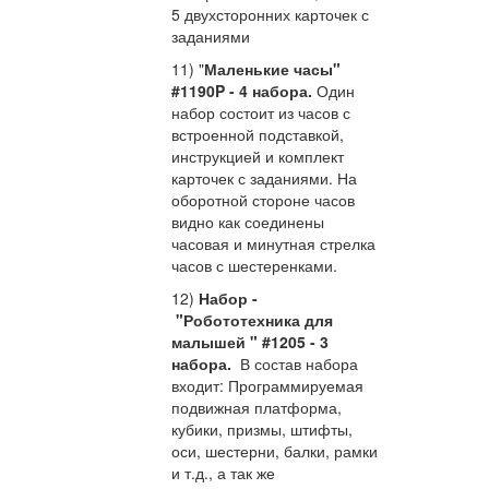
5 двухсторонних карточек с
заданиями
11) "
Маленькие часы"
#1190P
- 4 набора.
Один
набор состоит из часов с
встроенной подставкой,
инструкцией и комплект
карточек с заданиями. На
оборотной стороне часов
видно как соединены
часовая и минутная стрелка
часов с шестеренками.
12)
Набор -
"Робототехника для
малышей " #1205 - 3
набора.
В состав набора
входит: Программируемая
подвижная платформа,
кубики, призмы, штифты,
оси, шестерни, балки, рамки
и т.д., а так же