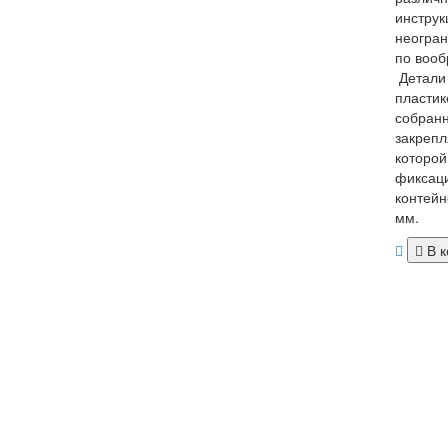
инструк
неогран
по вооб
Детали 
пластик
собран
закрепл
которой
фиксаци
контейн
мм.
В к