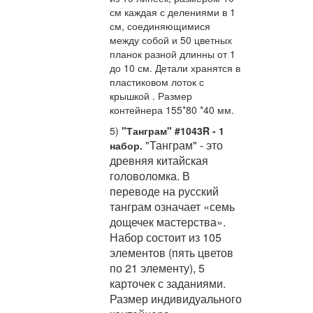
см каждая с делениями в 1
см, соединяющимися
между собой и 50 цветных
планок разной длинны от 1
до 10 см. Детали хранятся в
пластиковом лоток с
крышкой . Размер
контейнера 155*80 *40 мм.
5)
"Танграм" #1043R - 1
"Танграм" - это
набор.
древняя китайская
головоломка. В
переводе на русский
танграм означает «семь
дощечек мастерства».
Набор состоит из
105
элементов (пять цветов
по 21 элементу), 5
карточек с заданиями.
Размер индивидуального