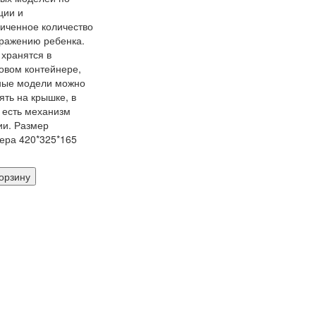
ции и
иченное количество
ражению ребенка.
хранятся в
овом контейнере,
ные модели можно
ять на крышке, в
 есть механизм
и. Размер
ера 420*325*165
орзину