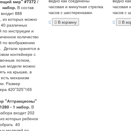
видно как соединены
видно ка
ющий мир" #7372 /
часовая и минутная стрелка
часовая 
1 набор.
В состав
часов с шестеренками.
часов с 
входит 888
, из которых можно
В корзину
В ко
 40 различных
 по инструкции и
иченное количество
й по воображению
. Детали хранятся в
овом контейнере с
вочным лотком,
ные модели можно
ять на крышке, в
 есть механизм
и. Размер
ера 420*325*165
ор "Аттракционы"
 1280 - 1 набор.
В
набора входит 202
 из которых ребенок
обрать 40
ых моделей по