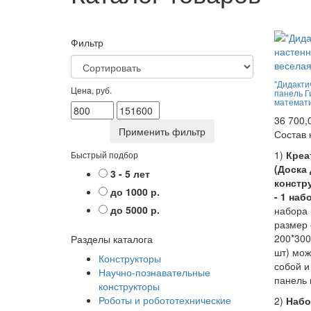
Фильтр
"Дидакти
Цена, руб.
панель Г
математи
36 700,
Состав 
1)
Креа
Быстрый подбор
(Доска
3 - 5 лет
констр
до 1000 р.
- 1 наб
до 5000 р.
набора 
размер 
200*300
Разделы каталога
шт) мож
Конструкторы
собой и
Научно-познавательные
панель 
конструкторы
Роботы и робототехнические
2)
Набо