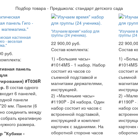
Подбор товара - Предшкола: стандарт детского сада
"Изучаем время" набор для
"Изучаем 
группы (24 ученика).
группы (24
ческая настенная
иго - веселая
22 900,00 руб.
22 900,00
ка."
Состав комплекта:
Состав к
00 руб.
1) «Большие часы»
1) «Боль
комплекта:
#1014MS - 1 набор. Набор
#1014MS 
тивная панель
состоит из часов со
состоит и
 для
съемной подставкой и
съемной 
уирования) #T036R
магнитами держателями,
магнитам
ор.
В состав одного
инструкцией.
инструкц
входит 6 панелей,
2) «Маленькие часы»
2) «Мале
одной панели
#1190P - 24 набора. Один
#1190P -
*20 мм. Панели (6
набор состоит из часов с
набор сос
но соединить между
встроенной подставкой,
встроенн
 собрать креативную
инструкцией и комплект
инструкц
нужного размера.
карточек с заданиями. На
карточек
оборотной стороне часов
оборотно
р "Кубики -