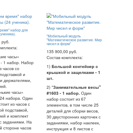
время" набор для
 ученика).
"Мобильный модуль
"Математическое развитие. Мир
 руб.
чисел и форм"
омплекта:
135 900,00 руб.
шие часы»
Состав комплекта:
- 1 набор. Набор
1)
Большой контейнер с
з часов со
крышкой и защелками - 1
подставкой и
шт.
и держателями,
ией.
2) "
Занимательные весы"
нькие часы»
#1603 - 1 набор.
Один
 24 набора. Один
набор состоит из 67
тоит из часов с
элементов, в том числе 25
ой подставкой,
деталей для сборки весов,
ией и комплект
30 двусторонних карточек с
 с заданиями. На
заданиями, набор наклеек,
й стороне часов
инструкция и 8 листов с